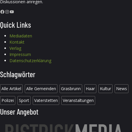
Diskussionen anregen.
Facebook
Instagram
YouTube
Quick Links
Mediadaten
Kontakt
Verlag
Impressum
Datenschutzerklärung
Schlagwörter
Alle Artikel
Alle Gemeinden
Grasbrunn
Haar
Kultur
News
Polizei
Sport
Vaterstetten
Veranstaltungen
Unser Angebot