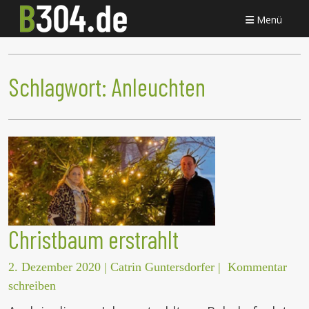
Menü
Schlagwort:
Anleuchten
Christbaum erstrahlt
2. Dezember 2020
|
Catrin Guntersdorfer
|
Kommentar
schreiben