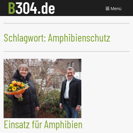
Menü
Schlagwort:
Amphibienschutz
Einsatz für Amphibien