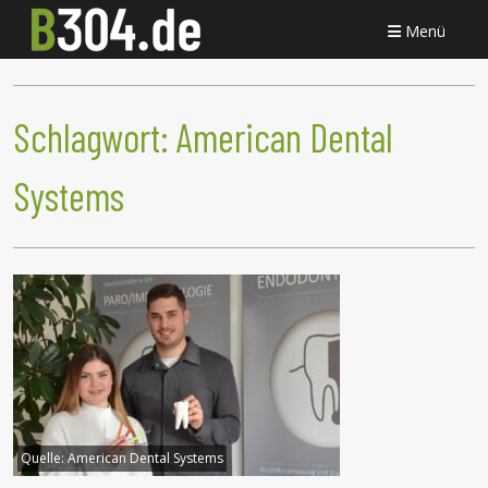
Menü
Schlagwort:
American Dental
Systems
Quelle:
American Dental Systems