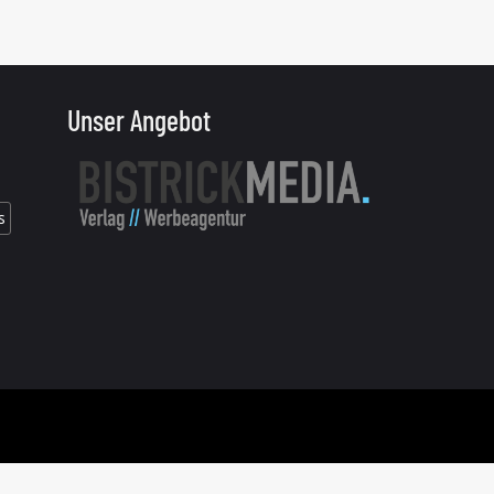
Unser Angebot
s