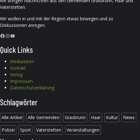
Wir bringen Nachrichten aus den Gemeinden Grasbrunn, Haar und
Vaterstetten.
Wir wollen in und mit der Region etwas bewegen und zu
Diskussionen anregen.
Facebook
Instagram
YouTube
Quick Links
Mediadaten
Kontakt
Verlag
Impressum
Datenschutzerklärung
Schlagwörter
Alle Artikel
Alle Gemeinden
Grasbrunn
Haar
Kultur
News
Polizei
Sport
Vaterstetten
Veranstaltungen