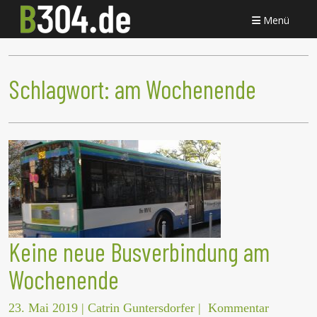
Menü
Schlagwort:
am Wochenende
Keine neue Busverbindung am
Wochenende
23. Mai 2019
|
Catrin Guntersdorfer
|
Kommentar