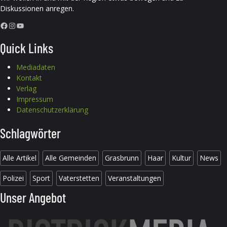
Diskussionen anregen.
Facebook
Instagram
YouTube
Quick Links
Mediadaten
Kontakt
Verlag
Impressum
Datenschutzerklärung
Schlagwörter
Alle Artikel
Alle Gemeinden
Grasbrunn
Haar
Kultur
News
Polizei
Sport
Vaterstetten
Veranstaltungen
Unser Angebot