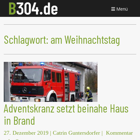
Menü
Schlagwort:
am Weihnachtstag
Adventskranz setzt beinahe Haus
in Brand
27. Dezember 2019
|
Catrin Guntersdorfer
|
Kommentar