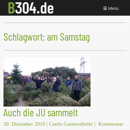
Menü
Schlagwort:
am Samstag
Auch die JU sammelt
30. Dezember 2019
|
Catrin Guntersdorfer
|
Kommentar