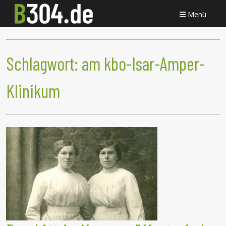
Menü
Schlagwort:
am kbo-Isar-Amper-
Klinikum