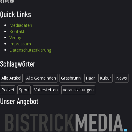
Facebook
Instagram
YouTube
Quick Links
Mediadaten
Kontakt
Verlag
Impressum
Datenschutzerklärung
Schlagwörter
Alle Artikel
Alle Gemeinden
Grasbrunn
Haar
Kultur
News
Polizei
Sport
Vaterstetten
Veranstaltungen
Unser Angebot