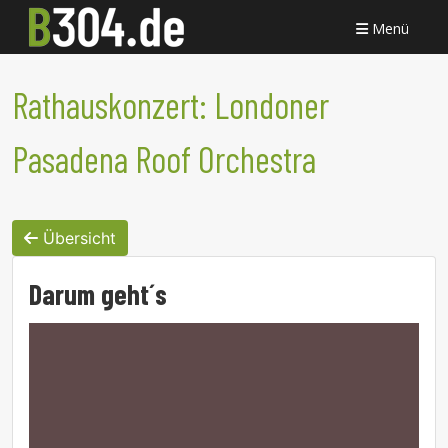
Menü
Rathauskonzert: Londoner
Pasadena Roof Orchestra
Übersicht
Darum geht´s