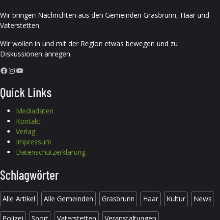
Wir bringen Nachrichten aus den Gemeinden Grasbrunn, Haar und
Vaterstetten.
Wir wollen in und mit der Region etwas bewegen und zu
Diskussionen anregen.
Facebook
Instagram
YouTube
Quick Links
Mediadaten
Kontakt
Verlag
Impressum
Datenschutzerklärung
Schlagwörter
Alle Artikel
Alle Gemeinden
Grasbrunn
Haar
Kultur
News
Polizei
Sport
Vaterstetten
Veranstaltungen