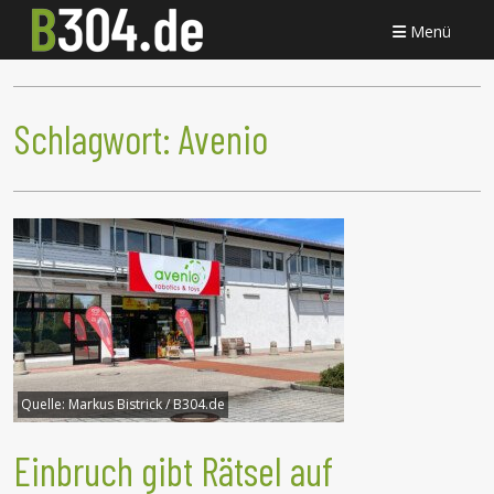
Menü
Schlagwort:
Avenio
Quelle:
Markus Bistrick / B304.de
Einbruch gibt Rätsel auf